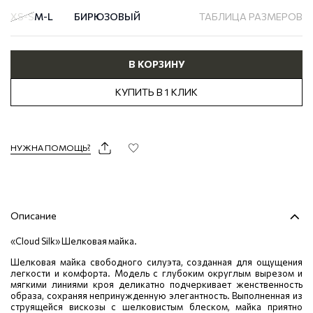
XS-S
M-L
БИРЮЗОВЫЙ
ТАБЛИЦА РАЗМЕРОВ
В КОРЗИНУ
КУПИТЬ В 1 КЛИК
НУЖНА ПОМОЩЬ?
Описание
«Cloud Silk» Шелковая майка.
Шелковая майка свободного силуэта, созданная для ощущения
легкости и комфорта. Модель с глубоким округлым вырезом и
мягкими линиями кроя деликатно подчеркивает женственность
образа, сохраняя непринужденную элегантность. Выполненная из
струящейся вискозы с шелковистым блеском, майка приятно