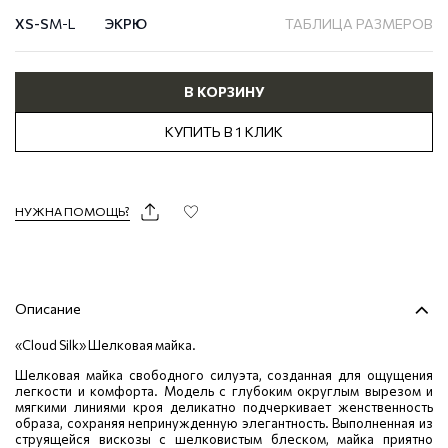
XS-S
M-L
ЭКРЮ
ТАБЛИЦА РАЗМЕРОВ
В КОРЗИНУ
КУПИТЬ В 1 КЛИК
НУЖНА ПОМОЩЬ?
Описание
«Cloud Silk» Шелковая майка.
Шелковая майка свободного силуэта, созданная для ощущения
легкости и комфорта. Модель с глубоким округлым вырезом и
мягкими линиями кроя деликатно подчеркивает женственность
образа, сохраняя непринужденную элегантность. Выполненная из
струящейся вискозы с шелковистым блеском, майка приятно