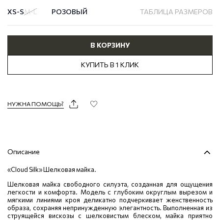
XS-S
M-L
РОЗОВЫЙ
ТАБЛИЦА РАЗМЕРОВ
В КОРЗИНУ
КУПИТЬ В 1 КЛИК
НУЖНА ПОМОЩЬ?
Описание
«Cloud Silk» Шелковая майка.
Шелковая майка свободного силуэта, созданная для ощущения
легкости и комфорта. Модель с глубоким округлым вырезом и
мягкими линиями кроя деликатно подчеркивает женственность
образа, сохраняя непринужденную элегантность. Выполненная из
струящейся вискозы с шелковистым блеском, майка приятно