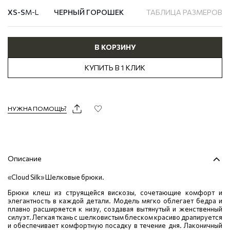
XS-S
M-L
ЧЕРНЫЙ ГОРОШЕК
ТАБЛИЦА РАЗМЕРОВ
В КОРЗИНУ
КУПИТЬ В 1 КЛИК
НУЖНА ПОМОЩЬ?
Описание
«Cloud Silk» Шелковые брюки.
Брюки клеш из струящейся вискозы, сочетающие комфорт и
элегантность в каждой детали. Модель мягко облегает бедра и
плавно расширяется к низу, создавая вытянутый и женственный
силуэт. Легкая ткань с шелковистым блеском красиво драпируется
и обеспечивает комфортную посадку в течение дня. Лаконичный