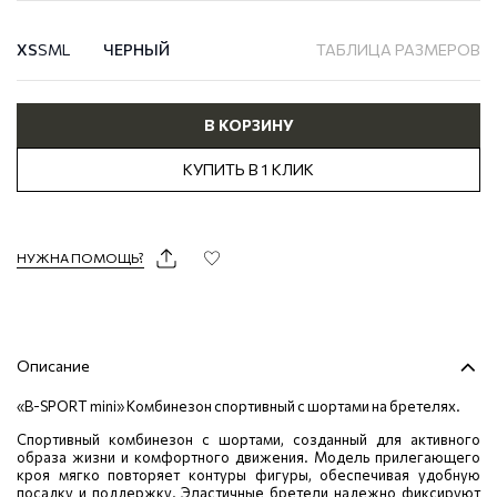
XS
S
M
L
ЧЕРНЫЙ
ТАБЛИЦА РАЗМЕРОВ
В КОРЗИНУ
КУПИТЬ В 1 КЛИК
НУЖНА ПОМОЩЬ?
Описание
«B-SPORT mini» Комбинезон спортивный с шортами на бретелях.
Спортивный комбинезон с шортами, созданный для активного
образа жизни и комфортного движения. Модель прилегающего
кроя мягко повторяет контуры фигуры, обеспечивая удобную
посадку и поддержку. Эластичные бретели надежно фиксируют