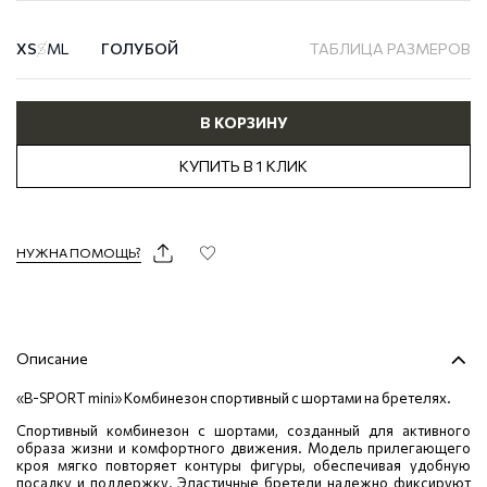
XS
S
M
L
ГОЛУБОЙ
ТАБЛИЦА РАЗМЕРОВ
В КОРЗИНУ
КУПИТЬ В 1 КЛИК
НУЖНА ПОМОЩЬ?
Описание
«B-SPORT mini» Комбинезон спортивный с шортами на бретелях.
Спортивный комбинезон с шортами, созданный для активного
образа жизни и комфортного движения. Модель прилегающего
кроя мягко повторяет контуры фигуры, обеспечивая удобную
посадку и поддержку. Эластичные бретели надежно фиксируют