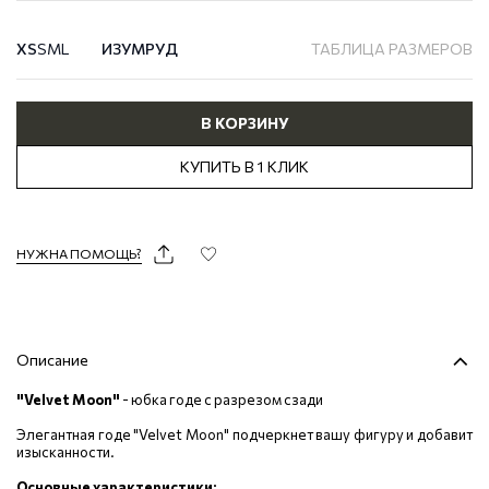
XS
S
M
L
ИЗУМРУД
ТАБЛИЦА РАЗМЕРОВ
В КОРЗИНУ
КУПИТЬ В 1 КЛИК
НУЖНА ПОМОЩЬ?
Описание
"Velvet Moon"
- юбка годе с разрезом сзади
Элегантная годе "Velvet Moon" подчеркнет вашу фигуру и добавит
изысканности.
Основные характеристики: