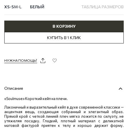
XS-S
M-L
БЕЛЫЙ
ТАБЛИЦА РАЗМЕРОВ
В КОРЗИНУ
КУПИТЬ В 1 КЛИК
НУЖНА ПОМОЩЬ?
Описание
«Soulmuse» Короткий кейп на плечи.
Лаконичный и выразительный кейп в духе современной классики —
акцентная вещь, создающая собранный и элегантный образ.
Прямой крой с четкой линией плеч мягко ложится по силуэту, не
утяжеляя посадку. Гладкий, плотный материал с деликатной
матовой фактурой приятен к телу и хорошо держит форму.