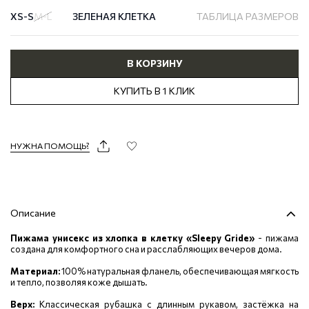
XS-S
M-L
ЗЕЛЕНАЯ КЛЕТКА
ТАБЛИЦА РАЗМЕРОВ
В КОРЗИНУ
КУПИТЬ В 1 КЛИК
НУЖНА ПОМОЩЬ?
Описание
Пижама унисекс из хлопка в клетку «Sleepy Gride»
- пижама
создана для комфортного сна и расслабляющих вечеров дома.
Материал:
100% натуральная фланель, обеспечивающая мягкость
и тепло, позволяя коже дышать.
Верх:
Классическая рубашка с длинным рукавом, застёжка на