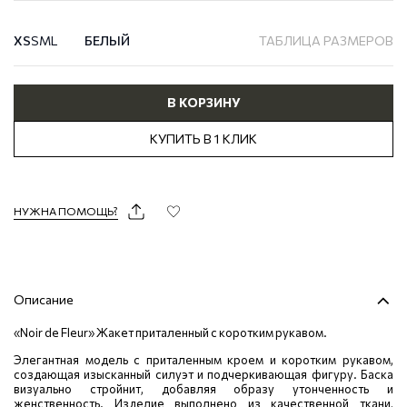
XS
S
M
L
БЕЛЫЙ
ТАБЛИЦА РАЗМЕРОВ
В КОРЗИНУ
КУПИТЬ В 1 КЛИК
НУЖНА ПОМОЩЬ?
Описание
«Noir de Fleur» Жакет приталенный с коротким рукавом.
Элегантная модель с приталенным кроем и коротким рукавом,
создающая изысканный силуэт и подчеркивающая фигуру. Баска
визуально стройнит, добавляя образу утонченность и
женственность. Изделие выполнено из качественной ткани,