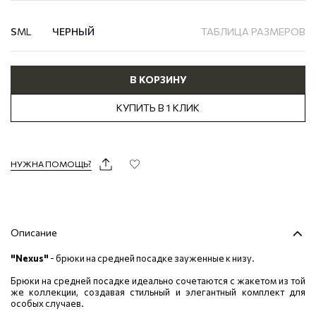
S
M
L
ЧЕРНЫЙ
ТАБЛИЦА РАЗМЕРОВ
В КОРЗИНУ
КУПИТЬ В 1 КЛИК
НУЖНА ПОМОЩЬ?
Описание
"Nexus"
- брюки на средней посадке зауженные к низу.
Брюки на средней посадке идеально сочетаются с жакетом из той
же коллекции, создавая стильный и элегантный комплект для
особых случаев.