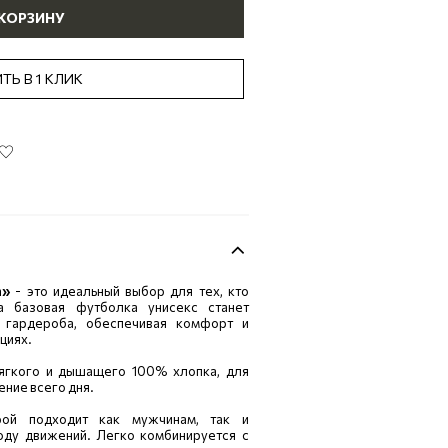
 КОРЗИНУ
ТЬ В 1 КЛИК
n»
- это идеальный выбор для тех, кто
та базовая футболка унисекс станет
 гардероба, обеспечивая комфорт и
циях.
ягкого и дышащего 100% хлопка, для
ние всего дня.
ой подходит как мужчинам, так и
оду движений. Легко комбинируется с