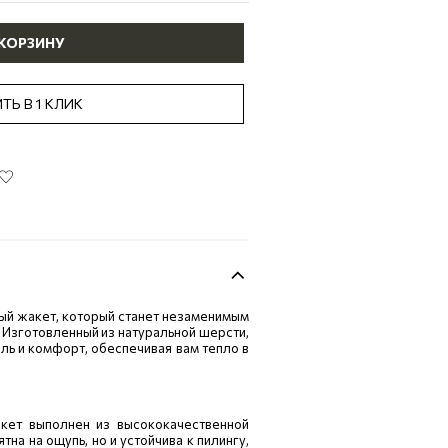
 КОРЗИНУ
ТЬ В 1 КЛИК
ый жакет, который станет незаменимым
Изготовленный из натуральной шерсти,
иль и комфорт, обеспечивая вам тепло в
кет выполнен из высококачественной
тна на ощупь, но и устойчива к пилингу,