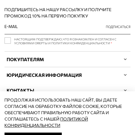
ПОДПИШИТЕСЬ НА НАШУ РАССЫЛКУ И ПОЛУЧИТЕ
ПРОМОКОД 10% НА ПЕРВУЮ ПОКУПКУ
ПОДПИСАТЬСЯ
НАСТОЯЩИМ ПОДТВЕРЖДАЮ, ЧТО Я ОЗНАКОМЛЕН И СОГЛАСЕН С
УСЛОВИЯМИ ОФЕРТЫ И ПОЛИТИКИ КОНФИДЕНЦИАЛЬНОСТИ
*
ПОКУПАТЕЛЯМ
ЮРИДИЧЕСКАЯ ИНФОРМАЦИЯ
КОНТАКТЫ
ПРОДОЛЖАЯ ИСПОЛЬЗОВАТЬ НАШ САЙТ, ВЫ ДАЕТЕ
СОГЛАСИЕ НА ОБРАБОТКУ ФАЙЛОВ COOKIE, КОТОРЫЕ
ОБЕСПЕЧИВАЮТ ПРАВИЛЬНУЮ РАБОТУ САЙТА И
СОГЛАШАЕТЕСЬ С НАШЕЙ
ПОЛИТИКОЙ
©2026
BCLB.RU
КОНФИДЕНЦИАЛЬНОСТИ