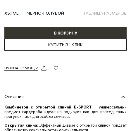
XS
S
M
L
ЧЕРНО-ГОЛУБОЙ
ТАБЛИЦА РАЗМЕРОВ
В КОРЗИНУ
КУПИТЬ В 1 КЛИК
НУЖНА ПОМОЩЬ?
Описание
Комбинезон с открытой спиной B-SPORT
- универсальный
предмет гардероба идеально подходит как для повседневных
прогулок, так и для особых случаев.
Открытая спина:
Эффектный дизайн с открытой спиной придаёт
образу нотку сексуальности и оригинальности.