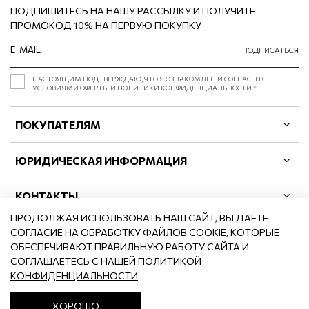
ПОДПИШИТЕСЬ НА НАШУ РАССЫЛКУ И ПОЛУЧИТЕ
ПРОМОКОД 10% НА ПЕРВУЮ ПОКУПКУ
ПОДПИСАТЬСЯ
НАСТОЯЩИМ ПОДТВЕРЖДАЮ, ЧТО Я ОЗНАКОМЛЕН И СОГЛАСЕН С
УСЛОВИЯМИ ОФЕРТЫ И ПОЛИТИКИ КОНФИДЕНЦИАЛЬНОСТИ
*
ПОКУПАТЕЛЯМ
ЮРИДИЧЕСКАЯ ИНФОРМАЦИЯ
КОНТАКТЫ
ПРОДОЛЖАЯ ИСПОЛЬЗОВАТЬ НАШ САЙТ, ВЫ ДАЕТЕ
СОГЛАСИЕ НА ОБРАБОТКУ ФАЙЛОВ COOKIE, КОТОРЫЕ
ОБЕСПЕЧИВАЮТ ПРАВИЛЬНУЮ РАБОТУ САЙТА И
СОГЛАШАЕТЕСЬ С НАШЕЙ
ПОЛИТИКОЙ
©2026
BCLB.RU
КОНФИДЕНЦИАЛЬНОСТИ
ХОРОШО