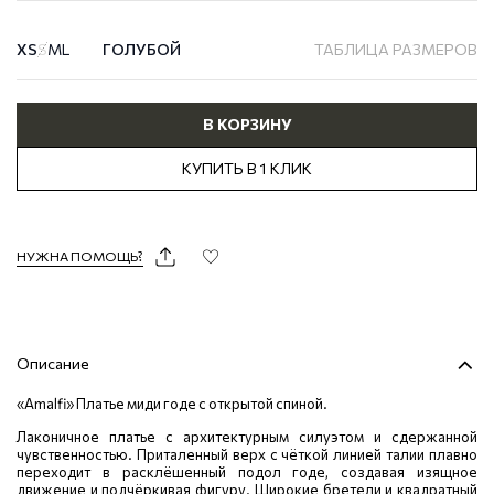
XS
S
M
L
ГОЛУБОЙ
ТАБЛИЦА РАЗМЕРОВ
В КОРЗИНУ
КУПИТЬ В 1 КЛИК
НУЖНА ПОМОЩЬ?
Описание
«Amalfi» Платье миди годе с открытой спиной.
Лаконичное платье с архитектурным силуэтом и сдержанной
чувственностью. Приталенный верх с чёткой линией талии плавно
переходит в расклёшенный подол годе, создавая изящное
движение и подчёркивая фигуру. Широкие бретели и квадратный