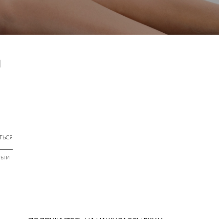
И
ТЬСЯ
ТЫ И