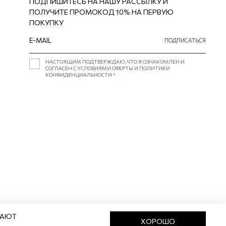
ПОДПИШИТЕСЬ НА НАШУ РАССЫЛКУ И
ПОЛУЧИТЕ ПРОМОКОД 10% НА ПЕРВУЮ
ПОКУПКУ
ПОДПИСАТЬСЯ
НАСТОЯЩИМ ПОДТВЕРЖДАЮ, ЧТО Я ОЗНАКОМЛЕН И
СОГЛАСЕН С УСЛОВИЯМИ ОФЕРТЫ И ПОЛИТИКИ
КОНФИДЕНЦИАЛЬНОСТИ
*
ВАЮТ
ХОРОШО